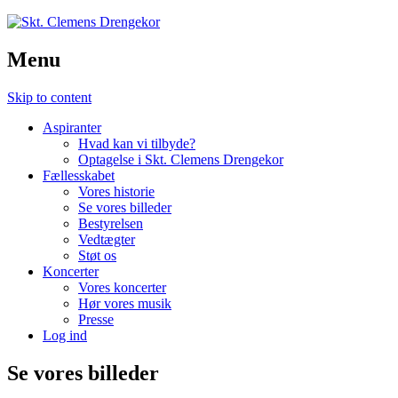
Menu
Skip to content
Aspiranter
Hvad kan vi tilbyde?
Optagelse i Skt. Clemens Drengekor
Fællesskabet
Vores historie
Se vores billeder
Bestyrelsen
Vedtægter
Støt os
Koncerter
Vores koncerter
Hør vores musik
Presse
Log ind
Se vores billeder