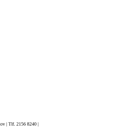
ov | Tlf. 2156 8240 |
Send en e-mail