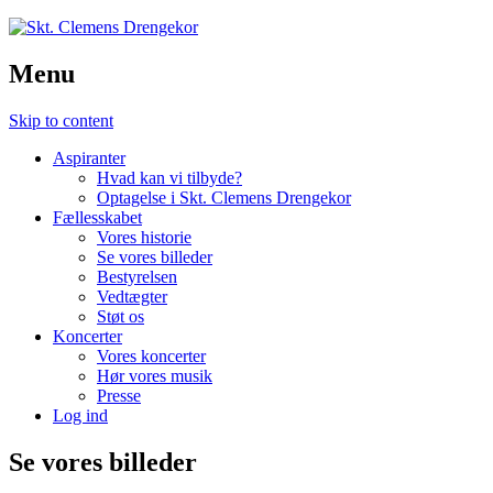
Menu
Skip to content
Aspiranter
Hvad kan vi tilbyde?
Optagelse i Skt. Clemens Drengekor
Fællesskabet
Vores historie
Se vores billeder
Bestyrelsen
Vedtægter
Støt os
Koncerter
Vores koncerter
Hør vores musik
Presse
Log ind
Se vores billeder