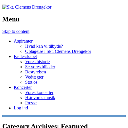
Menu
Skip to content
Aspiranter
Hvad kan vi tilbyde?
Optagelse i Skt. Clemens Drengekor
Fællesskabet
Vores historie
Se vores billeder
Bestyrelsen
Vedtægter
Støt os
Koncerter
Vores koncerter
Hør vores musik
Presse
Log ind
Category Archives:
Featured